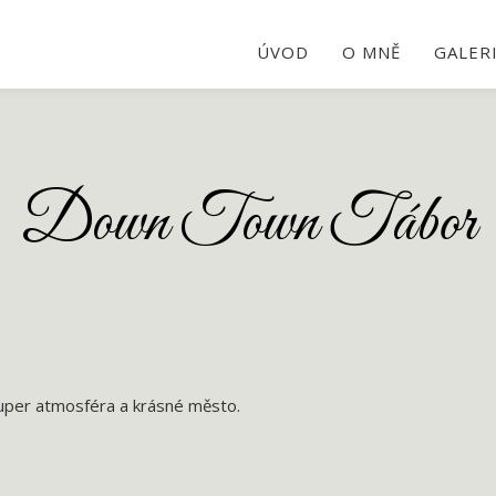
ÚVOD
O MNĚ
GALER
Down Town Tábor
Super atmosféra a krásné město.